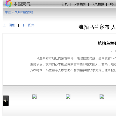
首页
|
灾害预警
|
天气预报
|
现在
中国天气网内蒙古站
上一图集
|
下一图集
航拍乌兰察布 
航拍乌兰
20
乌兰察布市地处内蒙古中部，地理位置优越，是内蒙古12
重要节点。境内的苏木山是内蒙古中西部最大的人工林场，通过五
万株树木，乌兰察布人以锲而不舍的精神用双手为荒山秃岭披新