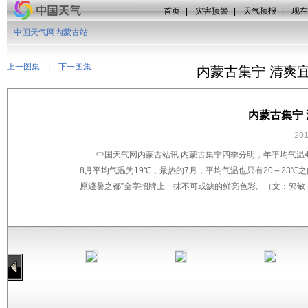
首页
|
灾害预警
|
天气预报
|
现在
中国天气网内蒙古站
上一图集
|
下一图集
内蒙古集宁 清爽
内蒙古集宁
20
中国天气网内蒙古站讯 内蒙古集宁四季分明，年平均气温
8月平均气温为19℃，最热的7月，平均气温也只有20～23
原避暑之都”金字招牌上一抹不可或缺的鲜亮色彩。（文：郭敏