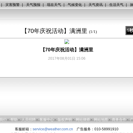
|
灾害预警
|
天气预报
|
现在天气
|
气候变化
|
天气资讯
|
生活天气
|
【70年庆祝活动】满洲里
5
(
1
/
1
)
【70年庆祝活动】满洲里
2017年08月01日 15:06
我们
-
帮助
-
人员招聘
-
客服中心
-
版权声明
-
网站律师
-
网站地图
-
商务合作
-
客服邮箱：
service@weather.com.cn
广告服务：010-58991910