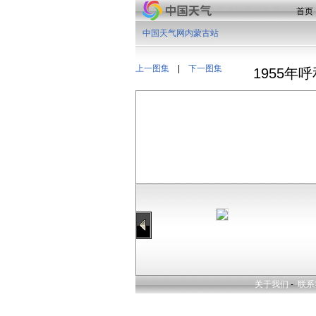
首页
中国天气网内蒙古站
上一图集
|
下一图集
1955
关于我们
-
联系