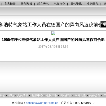
|
灾害预警
|
天气预报
|
现在天气
|
气候变化
|
天气资讯
|
生活天气
|
年呼和浩特气象站工作人员在德国产的风向风速仪前合
5
1955年呼和浩特气象站工作人员在德国产的风向风速仪前合影
2017年08月03日 14:39
我们
-
帮助
-
人员招聘
-
客服中心
-
版权声明
-
网站律师
-
网站地图
-
商务合作
-
客服邮箱：
service@weather.com.cn
广告服务：010-58991910