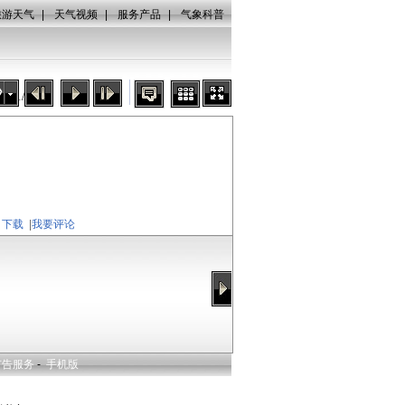
旅游天气
|
天气视频
|
服务产品
|
气象科普
影
秒
(
1
/
1
)
下载
|
我要评论
广告服务
-
手机版