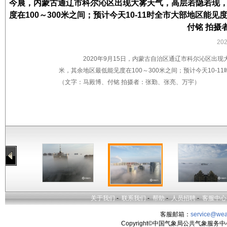
今晨，内蒙古通辽市科尔沁区出现大雾天气，高层若隐若现，
度在100～300米之间；预计今天10-11时全市大部地区能
付铭 拍摄
20
2020年9月15日，内蒙古自治区通辽市科尔沁区出现
米，其余地区最低能见度在100～300米之间；预计今天10-1
（文字：马殿博、付铭 拍摄者：张勤、张亮、万宇）
关于我们
-
联系我们
-
帮助
-
人员招聘
-
客服中心
客服邮箱：
service@wea
Copyright©中国气象局公共气象服务中心 All