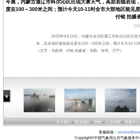
今晨，内蒙古通辽市科尔沁区出现大雾天气，高层若隐若现，
度在100～300米之间；预计今天10-11时全市大部地区能
付铭 拍摄
20
2020年9月15日，内蒙古自治区通辽市科尔沁区出现
米，其余地区最低能见度在100～300米之间；预计今天10-1
（文字：马殿博、付铭 拍摄者：张勤、张亮、万宇）
关于我们
-
联系我们
-
帮助
-
人员招聘
-
客服中心
客服邮箱：
service@wea
Copyright©中国气象局公共气象服务中心 All