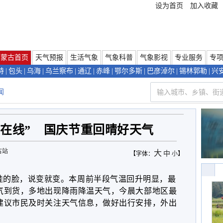
设为首页
加入收藏
内蒙古首页
天气预报
生活气象
气象科普
气象影视
专业服务
专
特
|
包头
|
乌海
|
乌兰察布
|
通辽
|
赤峰
|
鄂尔多斯
|
巴彦淖尔
|
锡林郭勒
|
兴
闻
“在线” 国庆节重回晴好天气
古站
大
中
【字体：
小
】
娃的脸
，
说变就变。本周前半段气温回升明显
，
最
气到货，多地
出现
降雨降温天气，今晨大部地区最
建议市民及时关注天气信息
，
做好出行安排
，外出