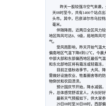
昨天一股较强冷空气来袭，
天08时至今，共有1466个站
头市。其中，巴彦淖尔市乌拉特后
毫米。
伴随降雨，近两日全区风力较
地区阵风可达8、9级，局地阵风
气。
受风雨影响，昨天开始气温大
偏南地区气温下降8到12℃，今
中部大部和东部偏西地区最低气温
和东北部地区将有霜冻或轻霜冻，
目前正值秋收季节，大风、降
需做好设施农业、牲畜圈舍等的防
物倒伏和农田渍涝。
预计国庆节开始，降水减弱，
升，总体感觉舒适宜人，大伙好好
最新天气预报如下，供大家参
29日08时至30日08时，