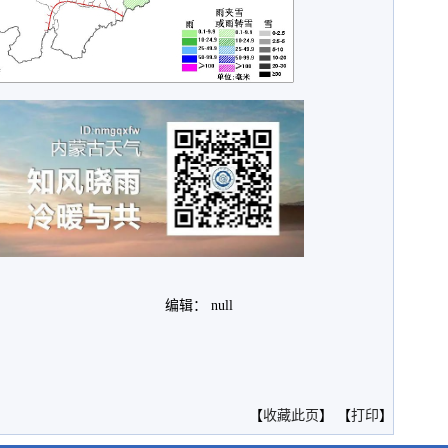
编辑： null
。
【
收藏此页
】 【
打印
】