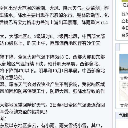
江
全区出现大范围的寒潮、大风、降水天气。据监测，昨
台
点出现降水，降水主要出现在巴彦淖尔市、锡林郭勒盟、包
长
立
旗巴音宝力格毕力盖沟上游出现暴雨，降雨量达51.4
前
今
一
台
大，大部地区4、5级短时6、7级西北风，中西部大部
高
可达10级以上，昨天上午，西部偏西地区伴有沙尘天
幅下降，全区大部气温下降6到8℃，西部大部和东部
晨大部地区气温持续下跌，预计明天早晨，西部偏北、
将下降到4℃以下。明早和10月1日早晨，中西部偏北
请注意防范。
立秋
温、霜冻天气会对农牧业产生不利影响，受影响区域
风加固和防寒保暖工作，防范大风、强降水导致的作
大部地区重回晴好天气。2日至4日全区气温会逐渐回
立秋
享受秋韵充盈的假期吧！
气象
考：
西部偏东及以东地区多云，有小雨、雨夹雪或小雪，其中，