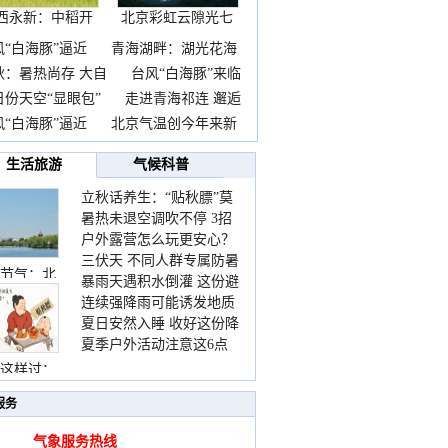
西永新：中稻开
北京彩虹云隙光七
镰抢
彩云
风“白海豚”逼近
青海湖畔：湖光花海
秋：暑热尚存 大自
台风“白海豚”来临
日份天空“显眼包”
走进青海祁连 邂逅
风“白海豚”逼近
北京气温创今年来新
生活旅游
气候科普
立秋话养生：“贴秋膘”莫
暑热未退空调吹不停 3招
着急 先清暑再防燥
户外露营怎么玩更安心？
护住肩颈不酸痛
三伏天 不同人群专属防暑
这份攻略请收好
节气：北
暴雨天遇积水倒灌 这份避
要点请收好
连续强降雨可能诱发地质
险提示请收好
夏日安然入睡 收好这份降
灾害 这些前兆要知道
夏季户外活动注意这6点
温小贴士
防暑健身两不误
这样过：
服务
气象服务热线