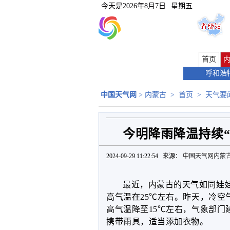
今天是
2026年8月7日
星期五
首页
呼和浩
中国天气网
>
内蒙古
>
首页
>
天气要
今明降雨降温持续
2024-09-29 11:22:54 来源：
中国天气网内蒙
最近
，
内蒙古的天气如同娃
高气温
在
25
℃左右。昨天，冷空
高气温降至
15
℃左右，气象部门
携带
雨具
，
适当添加衣物。