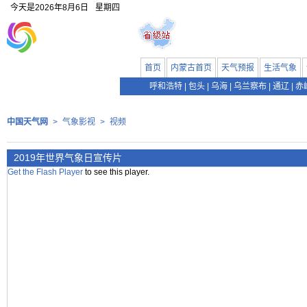
今天是
2026年8月6日
星期四
首页
内蒙古首页
天气预报
生活气象
呼和浩特
|
包头
|
乌海
|
乌兰察布
|
通辽
|
赤
中国天气网
>
气象影视
>
视频
2019年世界气象日宣传片
Get the Flash Player
to see this player.