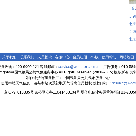
台
走进
北
为防
北
关于我们
-
联系我们
-
人员招聘
-
客服中心
-
会员注册
-
3G版
-
使用帮助
-
网站地图
务热线：400-6000-121 客服邮箱：
service@weather.com.cn
广告服务：010-5899
yright©中国气象局公共气象服务中心 All Rights Reserved (2008-2015) 版权所有 
制作维护与商务推广：中国气象局公共气象服务中心
：使用本站天气信息，请与本站联系获取天气信息使用授权 授权邮箱 ：
service@weat
京ICP证010385号 京公网安备11041400134号 增值电信业务经营许可证B2-20050