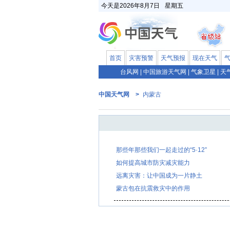
今天是
2026年8月7日
星期五
首页
灾害预警
天气预报
现在天气
台风网
|
中国旅游天气网
|
气象卫星
|
天
中国天气网 >
内蒙古
那些年那些我们一起走过的“5·12”
如何提高城市防灾减灾能力
远离灾害：让中国成为一片静土
蒙古包在抗震救灾中的作用