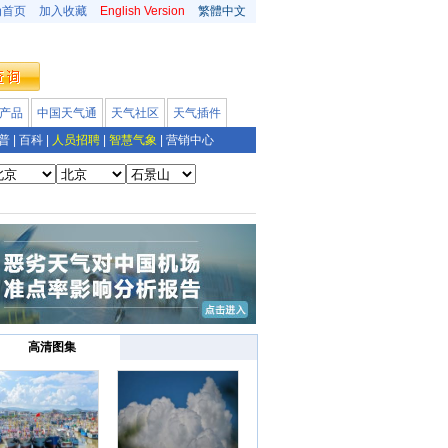
为首页
加入收藏
English Version
繁體中文
产品
中国天气通
天气社区
天气插件
普
|
百科
|
人员招聘
|
智慧气象
|
营销中心
高清图集