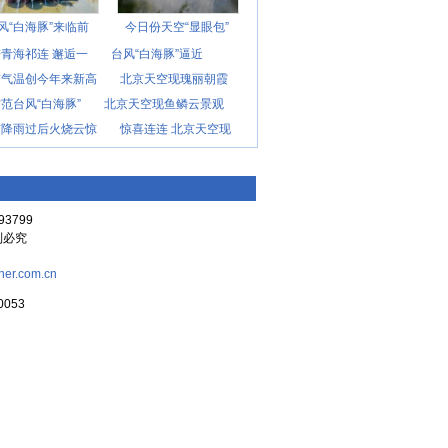
风“白海豚”来临前
今日份天空“显眼包”
青海祁连 邂逅一
台风“白海豚”逼近
京气温创今年来新高
北京天空现瑰丽朝霞
范台风“白海豚”
北京天空现鱼鳞云景观
京降雨过后火烧云惊
惊喜连连 北京天空现
3799
复制必究
her.com.cn
053