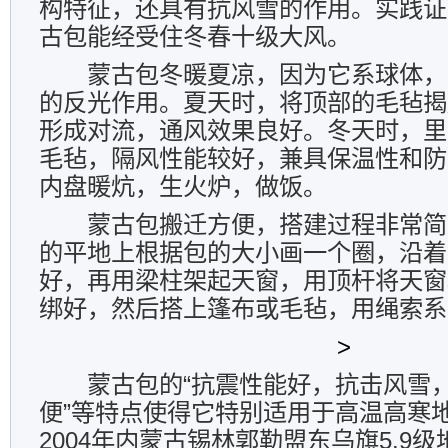
构特征，还具有抗风雪的作用。实践证
古包能经受住冬春十级大风。
蒙古包冬暖夏凉，因为它系球体，
的反光作用。夏天时，将顶部的毛毡揭
形成对流，通风效果良好。冬天时，里
毛毡，隔风性能较好，兼具保温性和防
内盘暖炕，生火炉，做饭。
蒙古包搬迁方便，搭建过程非常简
的平地上根据包的大小画一个圈，沿着
好，再用梁柱架起天窗，用顶杆将天窗
绑好，然后搭上篷布或毛毡，用绳索系
>
蒙古包的“抗震性能好，抗击风雪
便”等特点使得它特别适用于高温高寒
2004
年内蒙古锡林郭勒盟东乌旗
5.9
级