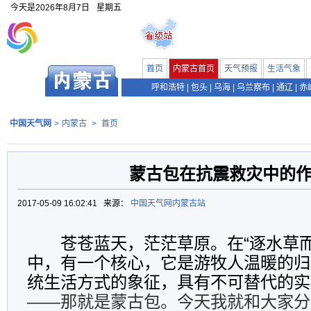
今天是
2026年8月7日
星期五
首页
内蒙古首页
天气预报
生活气象
呼和浩特
|
包头
|
乌海
|
乌兰察布
|
通辽
|
赤
中国天气网
>
内蒙古
>
首页
蒙古包在抗震救灾中的
2017-05-09 16:02:41 来源：
中国天气网内蒙古站
苍苍蓝天，茫茫草原。在“逐水草而
中，有一个核心，它是游牧人温暖的归
统生活方式的象征，具有不可替代的实
——
那就是蒙古包。今天我就和大家分