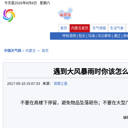
今天是
2026年8月8日
星期六
首页
内蒙古首页
天气预报
生活气象
呼和浩特
|
包头
|
乌海
|
乌兰察布
|
通辽
|
赤
中国天气网
>
内蒙古
>
首页
遇到大风暴雨时你该怎
2017-05-10 15:07:33 来源：
首都之窗
不要在高楼下停留，避免物品坠落砸伤；不要在大型广
编