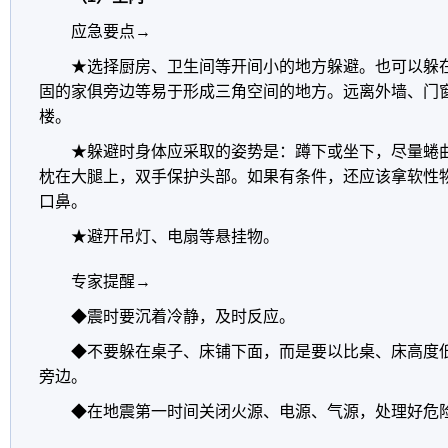
应急要点→
★选择厨房、卫生间等开间小的地方躲避。也可以躲在
固的家俱旁边等易于形成三角空间的地方。远离外墙、门
楼。
★躲避时身体应采取的姿势是：蹲下或坐下，尽量蜷曲
枕在大腿上，双手保护头部。如果有条件，还应该拿软性
口鼻。
★避开吊灯、电扇等悬挂物。
专家提醒→
◆震时要沉着冷静，及时反应。
◆不要躲在桌子、床铺下面，而是要以比桌、床高度低
旁边。
◆在地震第一时间关闭火源、电源、气源，处理好危险