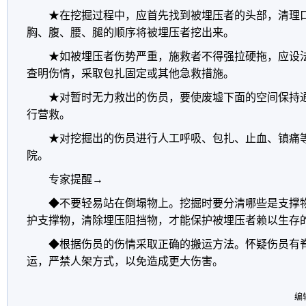
★在挖掘过程中，应首先找到被埋压者的头部，清理口
胸、腹、腰、腿的顺序将被埋压者挖出来。
★如被埋压者伤势严重，施救者不得强拉硬拖，应设法
查明伤情，采取包扎固定或其他急救措施。
★对暂时无力救出的伤员，要使废墟下面的空间保持通
行营救。
★对挖掘出的伤员进行人工呼吸、包扎、止血、镇痛等
院。
专家提醒→
◆不要轻易站在倒塌物上。挖掘时要分清哪些是支撑物
护支撑物，清除埋压阻挡物，才能保护被埋压者赖以生存
◆根据伤员的伤情采取正确的搬运方法。怀疑伤员有脊
运，严禁人架方式，以免造成更大伤害。
编