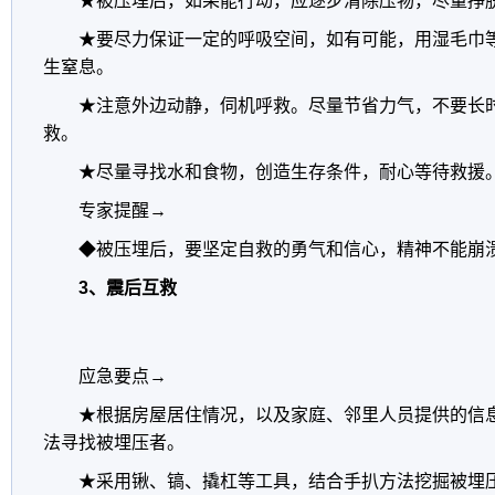
★被压埋后，如果能行动，应逐步清除压物，尽量挣
★要尽力保证一定的呼吸空间，如有可能，用湿毛巾等
生窒息。
★注意外边动静，伺机呼救。尽量节省力气，不要长时
救。
★尽量寻找水和食物，创造生存条件，耐心等待救援
专家提醒→
◆被压埋后，要坚定自救的勇气和信心，精神不能崩
3、震后互救
应急要点→
★根据房屋居住情况，以及家庭、邻里人员提供的信息
法寻找被埋压者。
★采用锹、镐、撬杠等工具，结合手扒方法挖掘被埋