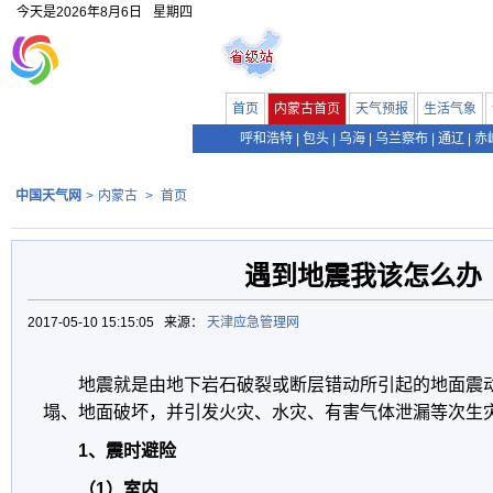
今天是
2026年8月6日
星期四
首页
内蒙古首页
天气预报
生活气象
呼和浩特
|
包头
|
乌海
|
乌兰察布
|
通辽
|
赤
中国天气网
>
内蒙古
>
首页
遇到地震我该怎么办
2017-05-10 15:15:05 来源：
天津应急管理网
地震就是由地下岩石破裂或断层错动所引起的地面震动
塌、地面破坏，并引发火灾、水灾、有害气体泄漏等次生
1、震时避险
（1）室内