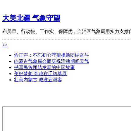
大美北疆 气象守望
布局早、行动快、工作实、保障优，自治区气象局用实力支撑
>>
俞正声：不忘初心守望相助团结奋斗
内蒙古气象局会商庆祝活动期间天气
书写民族团结发展的中国故事
美好梦想 奔驰在辽阔草原
壮美内蒙古 诚邀五洲客