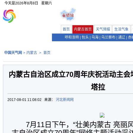
今天是
2026年8月8日
星期六
首页
内蒙古首页
天气预报
生活气象
呼和浩特
|
包头
|
乌海
|
乌兰察布
|
通辽
|
赤
中国天气网
>
内蒙古
>
首页
内蒙古自治区成立70周年庆祝活动主会
塔拉
2017-08-01 11:08:02 来源：
河北新闻网
7月11日下午，“壮美内蒙古 亮丽
古自治区成立70周年”网络主题活动采