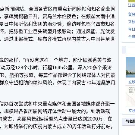
江
点新闻网站、全国各省区市重点新闻网站和知名商业网
台风
，享辉腾锡勒日升，赏乌兰木伦夜色；在倾盆大雨中追
立秋
夏日中倾听亿利集团的治沙验；遍访呼包鄂乌四市知名
今日
怀，把脉重工业巨头转型升级脉动；通过风能、光伏发
台风
，通过北梁模式、库布齐模式再现内蒙古为中国甚至世
的那样，“再没有这样一个地方，能让细腻秀美与波
动历经128个小时，行程1645公里，深入20多个采访
、VR，航拍等报道，每篇作品都饱含了网络媒体人对内蒙
群众守望相助的精神风貌，体现了内蒙古70年沧桑岁月
立
办首次尝试将中央重点媒体和全国各地媒体都齐聚一
，规模是各省历届网络媒体活动中最大的。到活动截
立
内蒙古，亮丽风景线#话题总点击量已达到2000万，在
气象
，为即将举行的庆祝内蒙古成立70周年活动打好前站，