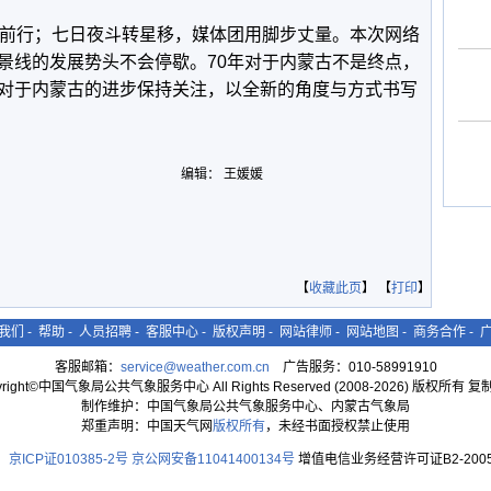
前行；七日夜斗转星移，媒体团用脚步丈量。本次网络
景线的发展势头不会停歇。70年对于内蒙古不是终点，
对于内蒙古的进步保持关注，以全新的角度与方式书写
编辑： 王媛媛
【
收藏此页
】 【
打印
】
我们
-
帮助
-
人员招聘
-
客服中心
-
版权声明
-
网站律师
-
网站地图
-
商务合作
-
客服邮箱：
service@weather.com.cn
广告服务：010-58991910
yright©中国气象局公共气象服务中心 All Rights Reserved (2008-2026) 版权所有 
制作维护：中国气象局公共气象服务中心、内蒙古气象局
郑重声明：中国天气网
版权所有
，未经书面授权禁止使用
京ICP证010385-2号
京公网安备11041400134号
增值电信业务经营许可证B2-2005