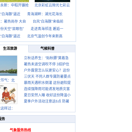
西永新：中稻开镰抢
北京彩虹云隙光七彩云
“白海豚”逼近
青海湖畔：湖光花海长
：暑热尚存 大自
台风“白海豚”来临前
份天空“显眼包”
走进青海祁连 邂逅一
“白海豚”逼近
北京气温创今年来新高
生活旅游
气候科普
立秋话养生：“贴秋膘”莫着急
暑热未退空调吹不停 3招护住
先清暑再防燥
户外露营怎么玩更安心？这份
肩颈不酸痛
三伏天 不同人群专属防暑要点
攻略请收好
秋节气：北
暴雨天遇积水倒灌 这份避险提
请收好
连续强降雨可能诱发地质灾害
示请收好
夏日安然入睡 收好这份降温小
这些前兆要知道
夏季户外活动注意这6点 防暑
贴士
健身两不误
秋这样过：
服务
气象服务热线