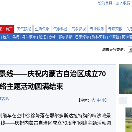
设为首页
加入收藏
蒙古首页
天气预报
生活气象
气象科普
气象影视
专业服务
专项预报
关
|
包头
|
乌海
|
乌兰察布
|
通辽
|
赤峰
|
鄂尔多斯
|
巴彦淖尔
|
锡林郭勒
|
兴安盟
|
阿拉
城市天气查询：
景线——庆祝内蒙古自治区成立70
网络主题活动圆满结束
蒙古站
大
中
【字体：
小
】
列缆车在空中徐徐降落在鄂尔多斯达拉特旗的响沙湾景
线——庆祝内蒙古自治区成立70周年”网络主题活动圆