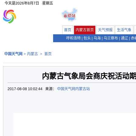
今天是
2026年8月7日
星期五
首页
内蒙古首页
天气预报
生活气象
呼和浩特
|
包头
|
乌海
|
乌兰察布
|
通辽
|
赤
中国天气网
>
内蒙古
>
首页
内蒙古气象局会商庆祝活动
2017-08-08 10:02:44 来源：
中国天气网内蒙古站