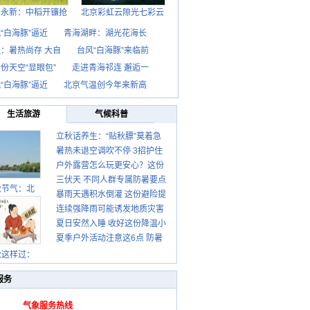
西永新：中稻开镰抢
北京彩虹云隙光七彩云
“白海豚”逼近
青海湖畔：湖光花海长
：暑热尚存 大自
台风“白海豚”来临前
份天空“显眼包”
走进青海祁连 邂逅一
“白海豚”逼近
北京气温创今年来新高
生活旅游
气候科普
立秋话养生：“贴秋膘”莫着急
暑热未退空调吹不停 3招护住
先清暑再防燥
户外露营怎么玩更安心？这份
肩颈不酸痛
三伏天 不同人群专属防暑要点
攻略请收好
秋节气：北
暴雨天遇积水倒灌 这份避险提
请收好
连续强降雨可能诱发地质灾害
示请收好
夏日安然入睡 收好这份降温小
这些前兆要知道
夏季户外活动注意这6点 防暑
贴士
健身两不误
秋这样过：
服务
气象服务热线