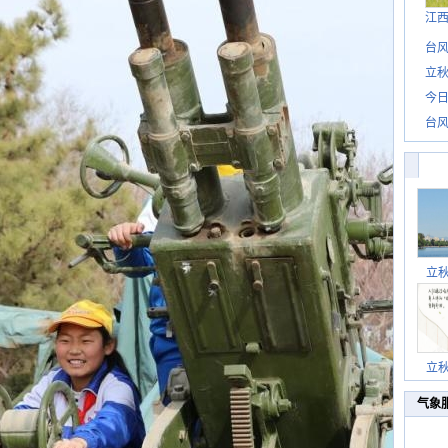
江
台风
立秋
今日
台风
立
立
气象