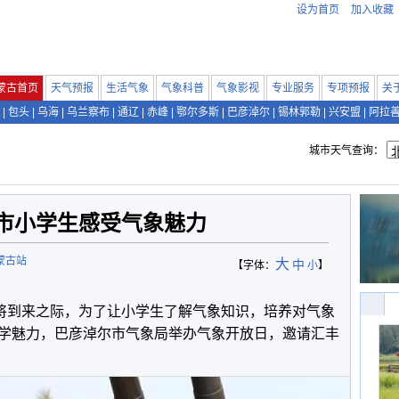
设为首页
加入收藏
蒙古首页
天气预报
生活气象
气象科普
气象影视
专业服务
专项预报
关
|
包头
|
乌海
|
乌兰察布
|
通辽
|
赤峰
|
鄂尔多斯
|
巴彦淖尔
|
锡林郭勒
|
兴安盟
|
阿拉
城市天气查询：
市小学生感受气象魅力
蒙古站
大
中
【字体：
小
】
将到来之际，为了让小学生了解气象知识，培养对气象
学魅力，巴彦淖尔市气象局举办气象开放日，邀请汇丰