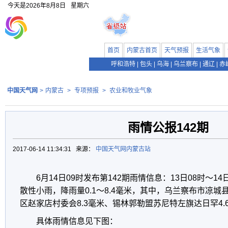
今天是
2026年8月8日
星期六
首页
内蒙古首页
天气预报
生活气象
呼和浩特
|
包头
|
乌海
|
乌兰察布
|
通辽
|
赤
中国天气网
>
内蒙古
>
专项预报
>
农业和牧业气象
雨情公报142期
2017-06-14 11:34:31 来源：
中国天气网内蒙古站
6月14日09时发布第142期雨情信息：13日08时～14
散性小雨，降雨量0.1～8.4毫米，其中，乌兰察布市凉城
区赵家店村委会8.3毫米、锡林郭勒盟苏尼特左旗达日罕4.
具体雨情信息见下图：