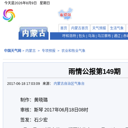
今天是
2026年8月9日
星期日
首页
内蒙古首页
天气预报
生活气象
呼和浩特
|
包头
|
乌海
|
乌兰察布
|
通辽
|
赤
中国天气网
>
内蒙古
>
专项预报
>
农业和牧业气象
雨情公报第149期
2017-06-18 17:03:09 来源：
内蒙古自治区气象台
制作：黄晓璐
审核：斯琴 2017年06月18日08时
签发：石少宏