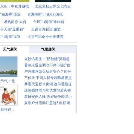
西永新：中稻开镰抢
北京彩虹云隙光七彩云
“白海豚”逼近
青海湖畔：湖光花海长
：暑热尚存 大自
台风“白海豚”来临前
份天空“显眼包”
走进青海祁连 邂逅一
“白海豚”逼近
北京气温创今年来新高
天气新闻
气候趣闻
立秋话养生：“贴秋膘”莫着急
暑热未退空调吹不停 3招护住
先清暑再防燥
户外露营怎么玩更安心？这份
肩颈不酸痛
三伏天 不同人群专属防暑要点
攻略请收好
秋节气：北
暴雨天遇积水倒灌 这份避险提
请收好
连续强降雨可能诱发地质灾害
示请收好
夏日安然入睡 收好这份降温小
这些前兆要知道
夏季户外活动注意这6点 防暑
贴士
秋这样过：
健身两不误