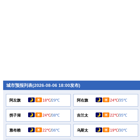
城市预报列表(2026-08-06 18:00发布)
阿左旗
18℃
/
29℃
阿右旗
24℃
/
35℃
拐子湖
24℃
/
38℃
吉兰太
22℃
/
35℃
雅布赖
22℃
/
36℃
乌斯太
19℃
/
30℃