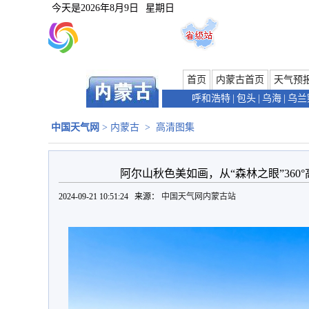
今天是
2026年8月9日
星期日
首页
内蒙古首页
天气预
呼和浩特
|
包头
|
乌海
|
乌兰
中国天气网
>
内蒙古
>
高清图集
阿尔山秋色美如画，从“森林之眼”360
2024-09-21 10:51:24 来源：
中国天气网内蒙古站