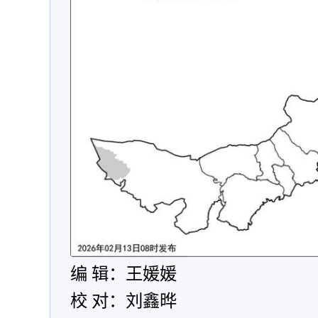
编 辑：王媛媛
校 对：刘鑫晔