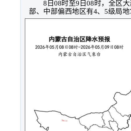
8
日
08
时至
9
日
08
时，全区大
部、中部偏西地区有
4
、
5
级局地