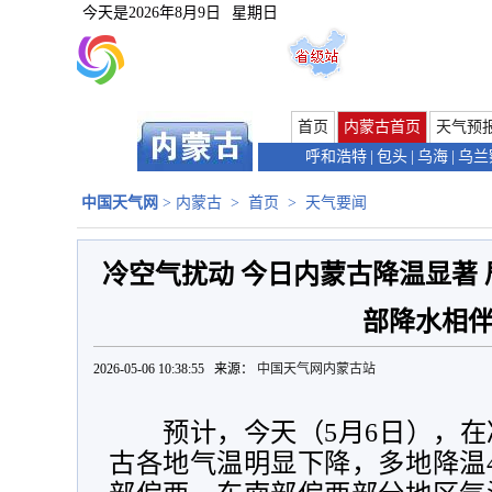
今天是
2026年8月9日
星期日
首页
内蒙古首页
天气预
呼和浩特
|
包头
|
乌海
|
乌兰
中国天气网
>
内蒙古
>
首页
>
天气要闻
冷空气扰动 今日内蒙古降温显著 
部降水相
2026-05-06 10:38:55 来源：
中国天气网内蒙古站
预计，今天（
5
月
6
日），在
古各地气温明显下降，多地降温