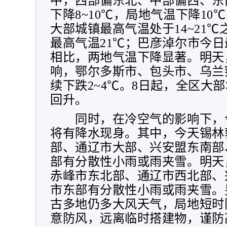
中，西部偏东北、中部偏西、东
下降
8~10
℃，局地气温下降
10
℃
大部城镇最高气温处于
14~21
℃
最高气温
21
℃；巴彦淖尔市今日
相比，两地气温下降显著。明天
响，鄂尔多斯市、包头市、乌兰
续下跌
2~4
℃。
8
日起，全区大部
回升。
同时，在冷空气的影响下，
将有降水现身。其中，今天锡林
部、通辽市大部、兴安盟东南部
部有分散性小雨或雨夹雪。明天
赤峰市东北部、通辽市西北部、
市东部有分散性小雨或雨夹雪。
古多地仍多大风天气，局地短时
意防风，远离临时搭建物，谨防