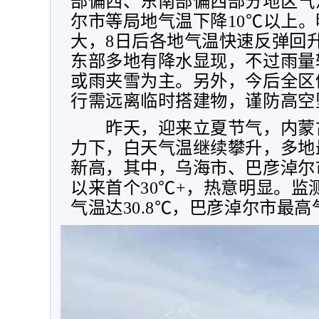
部偏西、东南部偏西部分地区气
尔市等局地气温下降
10
℃以上。
大，
8
日后各地气温快速反弹回
东部多地有降水显现，不过雨量
或雨夹雪为主。另外，今后全区
行需远离临时搭建物，谨防高空
昨天，迎来立夏节气，内蒙
力下，白天气温继续攀升，多地
新高，其中，乌海市、巴彦淖尔
以来首个
30
℃
+
，热意明显。监
气温达
30.8
℃，巴彦淖尔市最高