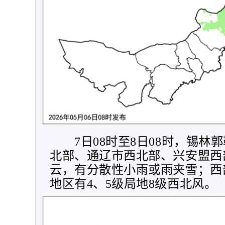
7
日
08
时至
8
日
08
时，锡林郭
北部、通辽市西北部、兴安盟西
云，有分散性小雨或雨夹雪；西
地区有
4
、
5
级局地
8
级西北风。