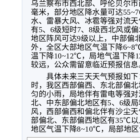
乌兰察布市西北部、呼伦贝尔市
毫米，部分地区降水量可达
55~7
水、雷暴大风、冰雹等强对流天
有
5
、
6
级短时
7
、
8
级西北风或偏
地区阵风可达
9
级以上，中部偏
外，全区大部地区气温下降
6~8
温下降
10~12
℃，局地气温下降
1
较远，公众需留意临近预报信息
具体未来三天天气预报如下
时，我区西部偏西、东北部偏北
匀的小雨，局地伴有雷电等强对
北、中东部偏北地区有
5
、
6
级局
风，西部偏西和偏北伴有沙尘天
部偏北、东部偏西地区有
35
℃以
地区气温下降
8~10
℃，局部地区