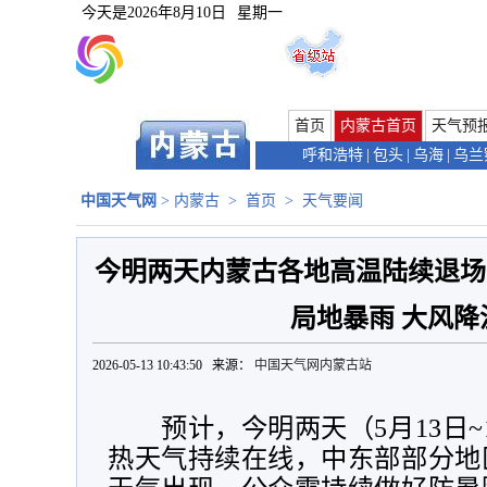
今天是
2026年8月10日
星期一
首页
内蒙古首页
天气预
呼和浩特
|
包头
|
乌海
|
乌兰
中国天气网
>
内蒙古
>
首页
>
天气要闻
今明两天内蒙古各地高温陆续退场 
局地暴雨 大风降
2026-05-13 10:43:50 来源：
中国天气网内蒙古站
预计，今明两天（
5
月
13
日
~
热天气持续在线，中东部部分地