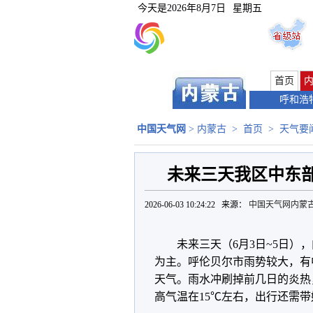
今天是
2026年8月7日
星期五
首页
呼和浩
中国天气网
>
内蒙古
>
首页
>
天气要
未来三天我区中东部
2026-06-03 10:24:22 来源：
中国天气网内蒙
未来三天（
6
月
3
日
~5
日），
为主。呼伦贝尔市雨势较大，有
天气。雨水冲刷掉前几日的炎热
高气温在
15
℃左右，出行还需带