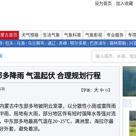
设为首页
加入收藏
内蒙古首页
天气预报
生活气象
气象科普
气象影视
专业服务
专
特
|
包头
|
乌海
|
乌兰察布
|
通辽
|
赤峰
|
鄂尔多斯
|
巴彦淖尔
|
锡林郭勒
|
兴
闻
多降雨 气温起伏 合理规划行程
古站
大
中
【字体：
小
】
内蒙古中东部多地被阴云笼罩，以分散性小雨或雷阵雨
中雨，局地有大雨，部分地区伴有短时强降水等强对流
，中东部多地最高气温在
20~25
℃，满洲里、海拉尔最
好外套，避免着凉。