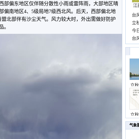
部偏东地区仅伴随分散性小雨或雷阵雨，大部地区晴
江
部偏南地区
4
、
5
级局地
7
级西北风。后天，西部偏北地
台
善盟北部伴有沙尘天气。风力较大时，外出需做好防护
长
立
品。
前
今
一
台
高
立秋
立秋
气象