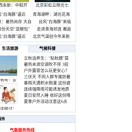
西永新：中稻开
北京彩虹云隙光七
镰抢
彩云
风“白海豚”逼近
青海湖畔：湖光花海
秋：暑热尚存 大自
台风“白海豚”来临
日份天空“显眼包”
走进青海祁连 邂逅
风“白海豚”逼近
北京气温创今年来新
生活旅游
气候科普
立秋话养生：“贴秋膘”莫
暑热未退空调吹不停 3招
着急 先清暑再防燥
户外露营怎么玩更安心？
护住肩颈不酸痛
三伏天 不同人群专属防暑
这份攻略请收好
节气：北
暴雨天遇积水倒灌 这份避
要点请收好
连续强降雨可能诱发地质
险提示请收好
夏日安然入睡 收好这份降
灾害 这些前兆要知道
夏季户外活动注意这6点
温小贴士
防暑健身两不误
这样过：
服务
气象服务热线