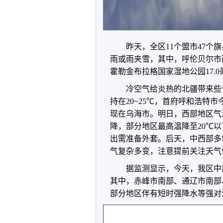
昨天，全区
11
个盟市
47
个旗
雨或雨夹雪，其中，呼伦贝尔市
霍勒金布拉格国家湿地公园
17.0
冷空气给炎热的北疆带来些
持在
20~25
℃，首府呼和浩特市
现在乌海市。明日，西部地区气
降，部分地区最高温降至
20
℃以
出需准备外套。后天，中西部多
气复杂多变，注意提前关注天气
据监测显示，今天，我区中
其中，赤峰市南部、通辽市南部
部分地区伴有短时强降水等强对