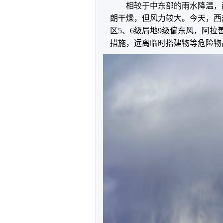
相较于中东部的雨水降温，西
朗干燥，但风力较大。今天，
西
区
5
、
6
级局地
9
级偏东风，阿拉
措施，远离临时搭建物等危险物