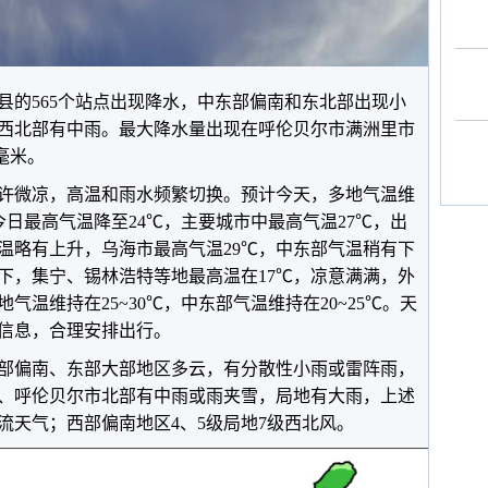
县的
565
个站点出现降水，中东部偏南和东北部出现小
西北部有中雨。最大降水量出现在呼伦贝尔市满洲里市
毫米。
许微凉，高温和雨水频繁切换。预计今天，多地气温维
今日最高气温降至
24
℃，主要城市中最高气温
27
℃，出
温略有上升，乌海市最高气温
29
℃，中东部气温稍有下
下，集宁、锡林浩特等地最高温在
17
℃，凉意满满，外
地气温维持在
25~30
℃，中东部气温维持在
20~25
℃。天
信息，合理安排出行。
部偏南、东部大部地区多云，有分散性小雨或雷阵雨，
、呼伦贝尔市北部有中雨或雨夹雪，局地有大雨，上述
流天气；西部偏南地区
4
、
5
级局地
7
级西北风。