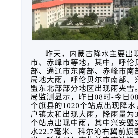
昨天，内蒙古降水主要出
市、赤峰市等地，其中，呼伦
部、通辽市东南部、赤峰市南
局地大雨，呼伦贝尔市南部、
盟东北部部分地区出现雨夹雪
局监测显示，昨日
08时-今日0
个旗县的1020个站点出现降
户镇太和
出现大雨，降雨量为
个站点出现
中雨
，其中兴安盟
水
22.7毫米
、
科尔沁右翼前旗