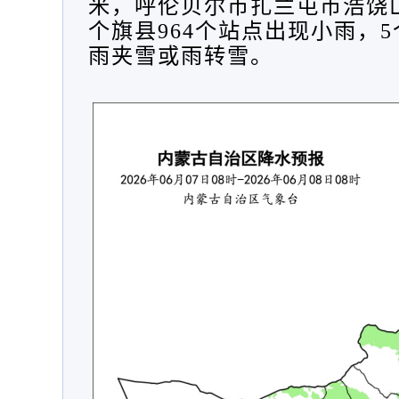
米
，
呼伦贝尔市扎兰屯市浩饶
个旗县964个站点出现
小雨
，
雨夹雪或雨转雪
。