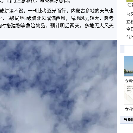
大，出门注意添衣，避免着凉感冒。
江
载耕读不辍，一朝赴考逐光而行，内蒙古多地的天气也
台
有
4
、
5
级局地
8
级偏北风或偏西风，局地风力较大，赴考
长
立
临时搭建物等危险物品。预计明后两天，多地无大风天
前
今
一
台
高
立秋
立秋
气象