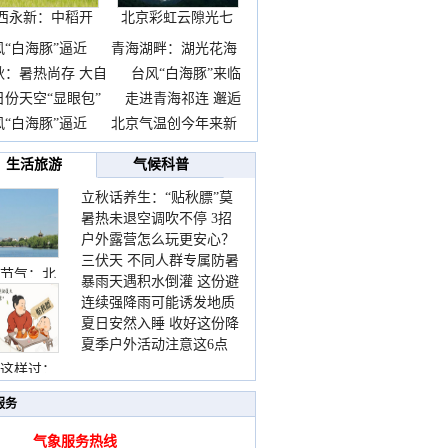
西永新：中稻开
北京彩虹云隙光七
镰抢
彩云
风“白海豚”逼近
青海湖畔：湖光花海
秋：暑热尚存 大自
台风“白海豚”来临
日份天空“显眼包”
走进青海祁连 邂逅
风“白海豚”逼近
北京气温创今年来新
生活旅游
气候科普
立秋话养生：“贴秋膘”莫
暑热未退空调吹不停 3招
着急 先清暑再防燥
户外露营怎么玩更安心？
护住肩颈不酸痛
三伏天 不同人群专属防暑
这份攻略请收好
节气：北
暴雨天遇积水倒灌 这份避
要点请收好
连续强降雨可能诱发地质
险提示请收好
夏日安然入睡 收好这份降
灾害 这些前兆要知道
夏季户外活动注意这6点
温小贴士
防暑健身两不误
这样过：
服务
气象服务热线