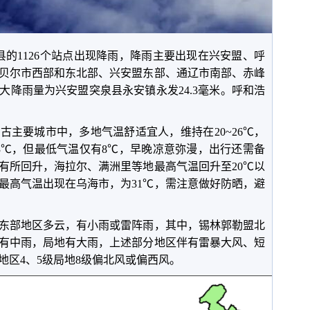
县的
1126
个站点出现降雨，降雨主要出现在兴安盟、呼
贝尔市西部和东北部、兴安盟东部、通辽市南部、赤峰
大降雨量为兴安盟突泉县永安镇永发
24.3
毫米。呼和浩
。
蒙古主要城市中，多地气温舒适宜人，维持在
20~26
℃，
3
℃，但最低气温仅有
8
℃，早晚凉意弥漫，出行还需备
有所回升，海拉尔、满洲里等地最高气温回升至
20
℃以
最高气温出现在乌海市，为
31
℃，需注意做好防晒，避
东部地区多云，有小雨或雷阵雨，其中，锡林郭勒盟北
有中雨，局地有大雨，上述部分地区伴有雷暴大风、短
地区
4
、
5
级局地
8
级偏北风或偏西风。