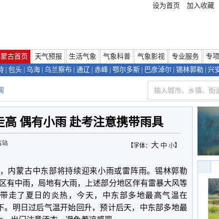
设为首页
加入收藏
内蒙古首页
天气预报
生活气象
气象科普
气象影视
专业服务
专
特
|
包头
|
乌海
|
乌兰察布
|
通辽
|
赤峰
|
鄂尔多斯
|
巴彦淖尔
|
锡林郭勒
|
兴
闻
高 偶有小雨 赴考注意携带雨具
古站
大
中
【字体：
小
】
，内蒙古中东部将持续迎来小雨或雷阵雨。锡林郭勒
区有中雨，局地有大雨，上述部分地区伴有雷暴大风等
带走了夏日的炎热，今天，中东部多地最高气温在
下。明日过后气温开始回升，预计后天，中东部多地最