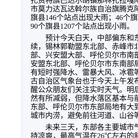
扎赉特旗巴达尔胡镇那林扎拉嘎降
市莫力达瓦达斡尔族自治旗腾克降水
旗县146个站点出现大雨；46个
90个旗县1207个站点出现小雨。
预计今天白天，中部偏东和东
续，锡林郭勒盟东北部、赤峰市
部、兴安盟大部、呼伦贝尔市南
安盟东北部、呼伦贝尔市东南部
有短时强降水、雷暴大风、冰雹
古自治区气象台也于今天上午发
醒公众朋友们关注实时天气。明
然有所减弱，但降水落区基本与
东部、呼伦贝尔市东部局地有大
城市内涝，避免前往河道、山谷
未来三天，东部各主要城市气
持凉爽，最高气温在26℃左右的