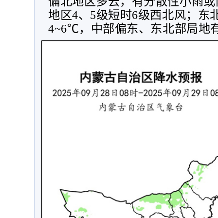
偏北地区多云，有分散性小雨或
地区
4
、
5
级短时
6
级西北风；东
4~6
℃，中部偏东、东北部局地