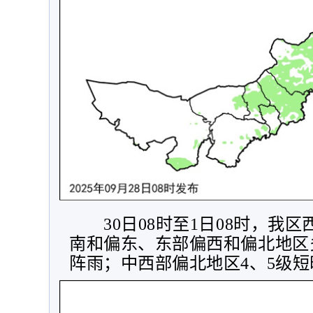
30
日
08
时至
1
日
08
时，我区
南和偏东、东部偏西和偏北地区
阵雨；中西部偏北地区
4
、
5
级短