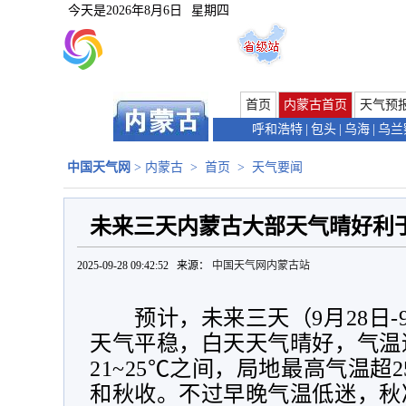
今天是
2026年8月6日
星期四
首页
内蒙古首页
天气预
呼和浩特
|
包头
|
乌海
|
乌兰
中国天气网
>
内蒙古
>
首页
>
天气要闻
未来三天内蒙古大部天气晴好利
2025-09-28 09:42:52 来源：
中国天气网内蒙古站
预计，未来三天（
9
月
28
日
-
天气平稳，白天天气晴好，气温
21~25
℃之间，局地最高气温超
2
和秋收。不过早晚气温低迷，秋