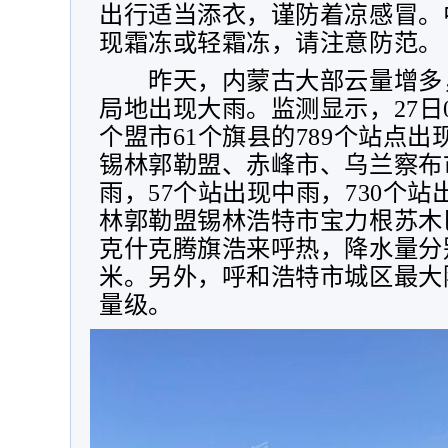
出行适当添衣，谨防着凉感冒。
现霜冻或轻霜冻，请注意防范。
昨天，内蒙古大部云量增多
局地出现大雨。监测显示，
27
日
个盟市
61
个旗县的
789
个站点出
锡林郭勒盟、赤峰市、乌兰察布
雨，
57
个站出现中雨，
730
个站
林郭勒盟锡林浩特市宝力根苏木
克什克腾旗浩来呼热，降水量分
米。另外，呼和浩特市城区最大
量级。