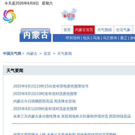
今天是
2026年8月8日
星期六
首页
内蒙古首页
天气预报
生活气象
呼和浩特
|
包头
|
乌海
|
乌兰察布
|
通辽
|
赤
中国天气网
>
内蒙古
>
首页
>
天气要闻
天气要闻
2025年8月2日10时15分发布雷电黄色预警信号
2025年8月2日10时发布强对流黄色预警
内蒙古今日晴晒西部高温 周末降水登场
2025年8月1日09时发布强对流蓝色预警
未来三天内蒙古多分散性降水 东部局地有大到暴雨伴强对流 西部持续高温
内蒙古西部降水上线 未来三天多地有雨 局地暴雨伴强对流需警惕