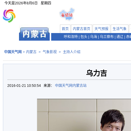
今天是
2026年8月6日
星期四
首页
内蒙古首页
天气预报
生活气象
呼和浩特
|
包头
|
乌海
|
乌兰察布
|
通辽
|
赤
中国天气网
>
内蒙古
>
气象影视
>
主持人介绍
乌力吉
2016-01-21 10:50:54 来源：
中国天气网内蒙古站