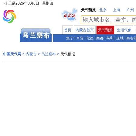
今天是
2026年8月6日
星期四
天气预报
北京
上海
广州
首页
内蒙古首页
天气预报
生活气象
内蒙古
集宁
|
卓资
|
化德
|
商都
|
兴和
|
凉城
|
察右
中国天气网
>
内蒙古
>
乌兰察布
>
天气预报