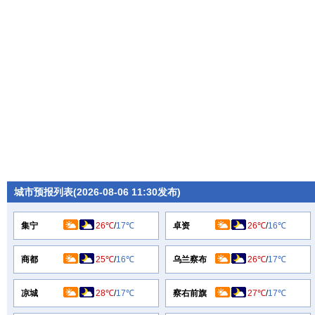
城市预报列表(2026-08-06 11:30发布)
集宁
26℃
/
17℃
卓资
26℃
/
16℃
商都
25℃
/
16℃
乌兰察布
26℃
/
17℃
凉城
28℃
/
17℃
察右前旗
27℃
/
17℃