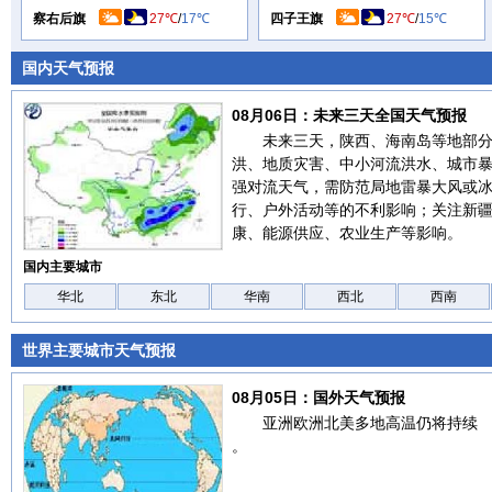
察右后旗
27℃
/
17℃
四子王旗
27℃
/
15℃
国内天气预报
08月06日：未来三天全国天气预报
未来三天，陕西、海南岛等地部
洪、地质灾害、中小河流洪水、城市
强对流天气，需防范局地雷暴大风或
行、户外活动等的不利影响；关注新
康、能源供应、农业生产等影响。
国内主要城市
华北
东北
华南
西北
西南
世界主要城市天气预报
08月05日：国外天气预报
亚洲欧洲北美多地高温仍将持续
。