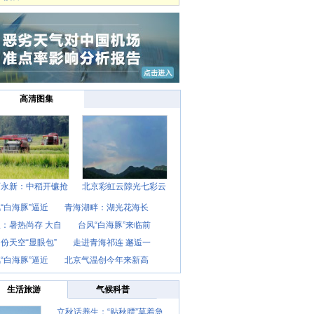
高清图集
西永新：中稻开镰抢
北京彩虹云隙光七彩云
“白海豚”逼近
青海湖畔：湖光花海长
：暑热尚存 大自
台风“白海豚”来临前
份天空“显眼包”
走进青海祁连 邂逅一
“白海豚”逼近
北京气温创今年来新高
生活旅游
气候科普
立秋话养生：“贴秋膘”莫着急