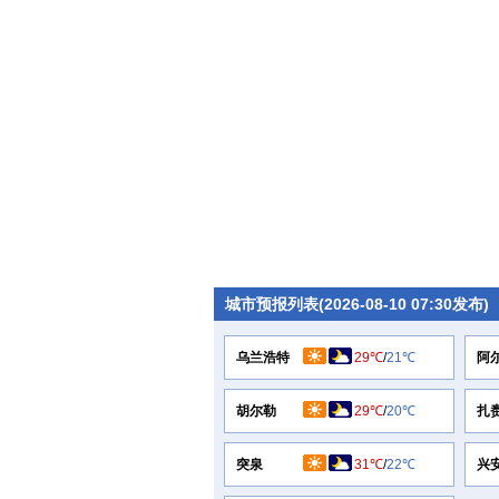
城市预报列表(2026-08-10 07:30发布)
乌兰浩特
29℃
/
21℃
阿
胡尔勒
29℃
/
20℃
扎
突泉
31℃
/
22℃
兴