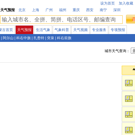
设为首页
加入收藏
天气预报
北京
上海
广州
福州
重庆
西安
南宁
深圳
蒙古首页
天气预报
生活气象
气象科普
天气视频
专业服务
专项预报
|
阿尔山
|
科右中旗
|
扎赉特
|
突泉
|
科右前旗
城市天气查询：