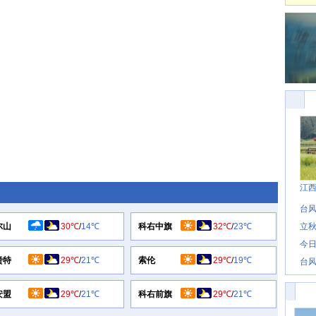
江
台风
尔山
30℃
/
14℃
科右中旗
32℃
/
23℃
立秋
今日
赉特
29℃
/
21℃
索伦
29℃
/
19℃
台风
安盟
29℃
/
21℃
科右前旗
29℃
/
21℃