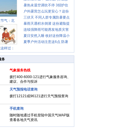
暑热未退空调吹不停 3招护住
先清暑再防燥
户外露营怎么玩更安心？这份
肩颈不酸痛
三伏天 不同人群专属防暑要点
攻略请收好
秋节气：北
暴雨天遇积水倒灌 这份避险提
请收好
连续强降雨可能诱发地质灾害
示请收好
夏日安然入睡 收好这份降温小
这些前兆要知道
夏季户外活动注意这6点 防暑
贴士
秋这样过：
健身两不误
服务
气象服务热线
拨打400-6000-121进行气象服务咨询、
建议、合作与投诉
天气预报电话查询
拨打12121或96121进行天气预报查询
手机查询
随时随地通过手机登陆中国天气WAP版
查看各地天气资讯