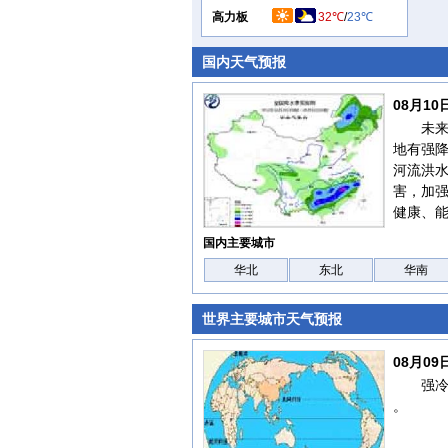
高力板
32℃
/
23℃
国内天气预报
08月1
未
地有强
河流洪水
害，加
健康、
国内主要城市
华北
东北
华南
世界主要城市天气预报
08月0
强
。