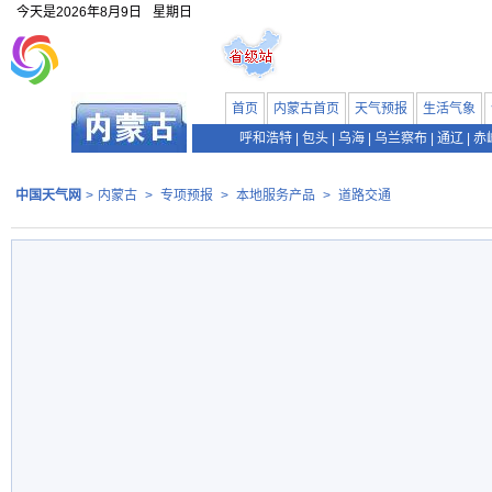
今天是
2026年8月9日
星期日
首页
内蒙古首页
天气预报
生活气象
呼和浩特
|
包头
|
乌海
|
乌兰察布
|
通辽
|
赤
中国天气网
>
内蒙古
>
专项预报
>
本地服务产品
>
道路交通