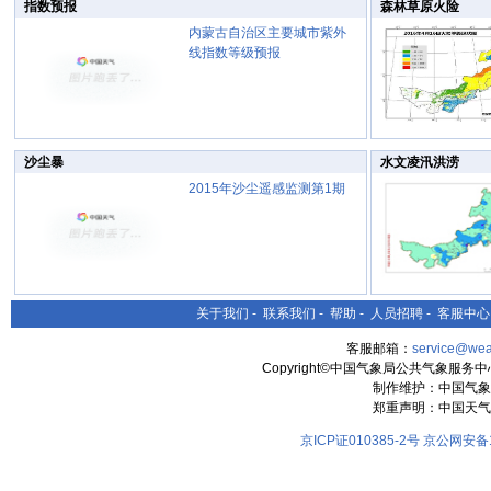
指数预报
森林草原火险
内蒙古自治区主要城市紫外
线指数等级预报
沙尘暴
水文凌汛洪涝
2015年沙尘遥感监测第1期
关于我们
-
联系我们
-
帮助
-
人员招聘
-
客服中心
客服邮箱：
service@wea
Copyright©中国气象局公共气象服务中心 All
制作维护：中国气象
郑重声明：中国天气
京ICP证010385-2号
京公网安备11