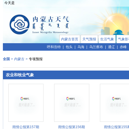
今天是
内蒙古首页
天气预报
生活气象
气象影
呼和浩特
|
包头
|
乌海
|
乌兰察布
|
通辽
|
赤峰
全国
>
内蒙古
>
专项预报
农业和牧业气象
雨情公报第157期
雨情公报第156期
雨情公报第155