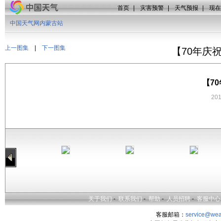
首页
|
灾害预警
|
天气预报
|
现在
中国天气网内蒙古站
上一图集
|
下一图集
【70年庆
【7
20
关于我们
-
联系我们
-
帮助
-
人员招聘
-
客服中心
客服邮箱：
service@wea