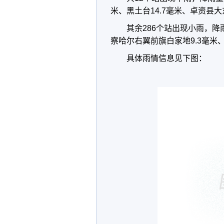
米、黑土台
14.7
毫米、卓资县大
其余
286
个站出现小雨，降
察哈尔右翼前旗白家地
9.3
毫米
具体雨情信息见下图：