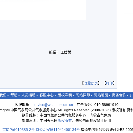
编辑： 王媛媛
【
收藏此页
】 【
打印
】
我们
-
帮助
-
人员招聘
-
客服中心
-
版权声明
-
网站律师
-
网站地图
-
商务合作
-
客服邮箱：
service@weather.com.cn
广告服务：010-58991910
yright©中国气象局公共气象服务中心 All Rights Reserved (2008-2026) 版权所有 
制作维护：中国气象局公共气象服务中心、内蒙古气象局
郑重声明：中国天气网
版权所有
，未经书面授权禁止使用
京ICP证010385-2号
京公网安备11041400134号
增值电信业务经营许可证B2-2005