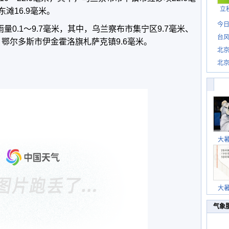
立
东滩
16.9
毫米。
今日
雨量
0.1
～
9.7
毫米，其中，乌兰察布市集宁区
9.7
毫米、
台风
、鄂尔多斯市伊金霍洛旗札萨克镇
9.6
毫米。
北
北
惊
大
大
气象