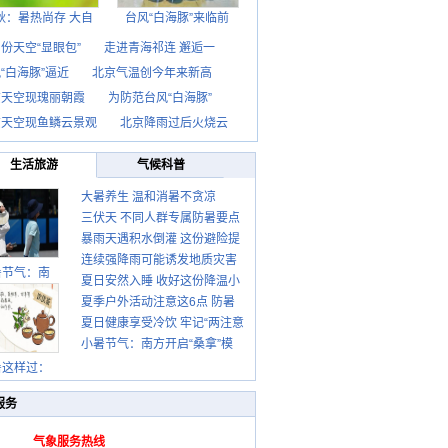
秋：暑热尚存 大自
台风“白海豚”来临前
份天空“显眼包”
走进青海祁连 邂逅一
“白海豚”逼近
北京气温创今年来新高
京天空现瑰丽朝霞
为防范台风“白海豚”
京天空现鱼鳞云景观
北京降雨过后火烧云
生活旅游
气候科普
大暑养生 温和消暑不贪凉
三伏天 不同人群专属防暑要点
暴雨天遇积水倒灌 这份避险提
请收好
连续强降雨可能诱发地质灾害
示请收好
暑节气：南
夏日安然入睡 收好这份降温小
这些前兆要知道
夏季户外活动注意这6点 防暑
贴士
夏日健康享受冷饮 牢记“两注意
健身两不误
小暑节气：南方开启“桑拿”模
一控制”
式 北方陆续进入雨季
暑这样过：
服务
气象服务热线