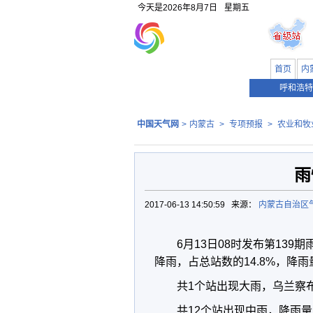
今天是
2026年8月7日
星期五
首页
内
呼和浩特
中国天气网
>
内蒙古
>
专项预报
>
农业和牧
雨
2017-06-13 14:50:59 来源：
内蒙古自治区
6月
13
日
08
时发布第
139
期
降雨，占总站数的
14.8%
，降雨
共
1
个站出现大雨，乌兰察
共
12
个站出现中雨，降雨量