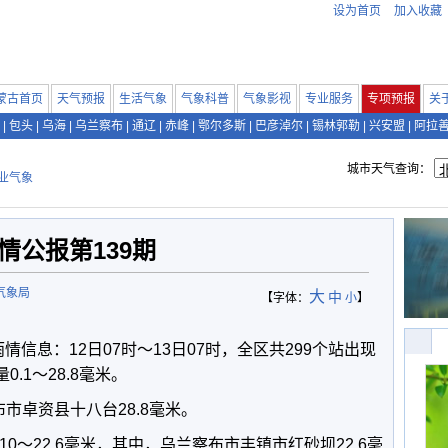
设为首页
加入收藏
蒙古首页
天气预报
生活气象
气象科普
气象影视
专业服务
专项预报
关
|
包头
|
乌海
|
乌兰察布
|
通辽
|
赤峰
|
鄂尔多斯
|
巴彦淖尔
|
锡林郭勒
|
兴安盟
|
阿拉
城市天气查询：
业气象
情公报第139期
气象局
大
中
【字体：
小
】
雨情信息：
12
日
07
时～
13
日
07
时，全区共
299
个站出现
量
0.1
～
28.8
毫米。
布市卓资县十八台
28.8
毫米。
10
～
22.6
毫米，其中，乌兰察布市丰镇市红砂坝
22.6
毫