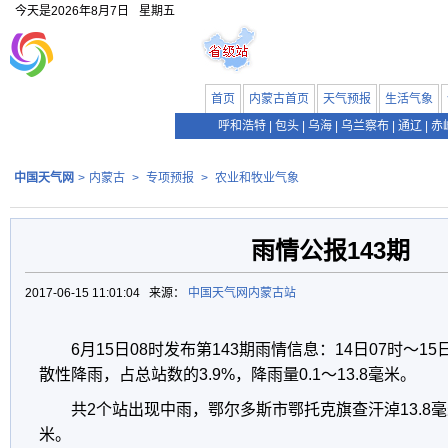
今天是
2026年8月7日
星期五
首页
内蒙古首页
天气预报
生活气象
呼和浩特
|
包头
|
乌海
|
乌兰察布
|
通辽
|
赤
中国天气网
>
内蒙古
>
专项预报
>
农业和牧业气象
雨情公报143期
2017-06-15 11:01:04 来源：
中国天气网内蒙古站
6月15日08时发布第143期雨情信息：14日07时～15
散性降雨，占总站数的3.9%，降雨量0.1～13.8毫米。
共2个站出现中雨，鄂尔多斯市鄂托克旗查汗淖13.8毫米
米。