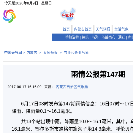
今天是
2026年8月9日
星期日
首页
内蒙古首页
天气预报
生活气象
呼和浩特
|
包头
|
乌海
|
乌兰察布
|
通辽
|
赤
中国天气网
>
内蒙古
>
专项预报
>
农业和牧业气象
雨情公报第147期
2017-06-17 16:15:09 来源：
内蒙古自治区气象局
6月17日08时发布第147期雨情信息：16日07时～17
降雨，降雨量0.1～16.1毫米。
共13个站出现中雨，降雨量10.0～16.1毫米，其中
16.1毫米、鄂尔多斯市准格尔旗海子塔14.3毫米、呼伦贝