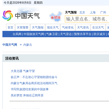
今天是
2026年8月6日
星期四
天气预报
北京
上海
广州
首页
灾害预警
天气预报
现在天气
气候变化
天气资讯
生活天气
台风网
|
中国旅游天气网
|
气象卫星
|
天气雷达
|
预警共享平台
|
防灾减灾
|
中国天气网 >
内蒙古
活动资讯
大美北疆 气象守望
俞正声：不忘初心守望相助团结奋斗
内蒙古气象局会商庆祝活动期间天气
书写民族团结发展的中国故事
美好梦想 奔驰在辽阔草原