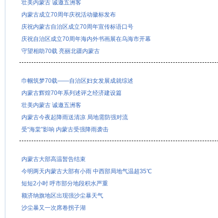
壮美内蒙古 诚邀五洲客
内蒙古成立70周年庆祝活动徽标发布
庆祝内蒙古自治区成立70周年宣传标语口号
庆祝自治区成立70周年海内外书画展在乌海市开幕
守望相助70载 亮丽北疆内蒙古
巾帼筑梦70载——自治区妇女发展成就综述
内蒙古辉煌70年系列述评之经济建设篇
壮美内蒙古 诚邀五洲客
内蒙古今夜起降雨送清凉 局地需防强对流
受“海棠”影响 内蒙古受强降雨袭击
内蒙古大部高温暂告结束
今明两天内蒙古大部有小雨 中西部局地气温超35℃
短短2小时 呼市部分地段积水严重
额济纳旗地区出现强沙尘暴天气
沙尘暴又一次席卷拐子湖