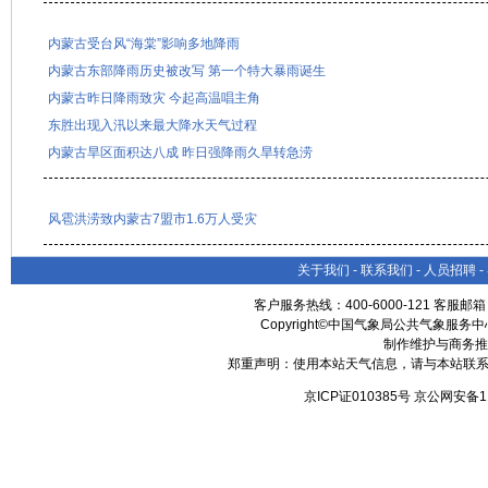
内蒙古受台风“海棠”影响多地降雨
内蒙古东部降雨历史被改写 第一个特大暴雨诞生
内蒙古昨日降雨致灾 今起高温唱主角
东胜出现入汛以来最大降水天气过程
内蒙古旱区面积达八成 昨日强降雨久旱转急涝
风雹洪涝致内蒙古7盟市1.6万人受灾
关于我们
-
联系我们
-
人员招聘
-
客户服务热线：400-6000-121 客服邮
Copyright©中国气象局公共气象服务中心 All
制作维护与商务推
郑重声明：使用本站天气信息，请与本站联系
京ICP证010385号 京公网安备1