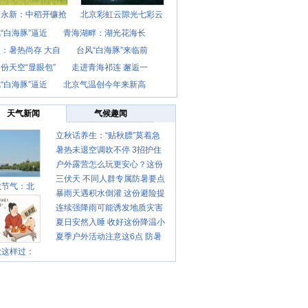
西永新：中稻开镰抢
北京彩虹云隙光七彩云
“白海豚”逼近
青海湖畔：湖光花海长
：暑热尚存 大自
台风“白海豚”来临前
份天空“显眼包”
走进青海祁连 邂逅一
“白海豚”逼近
北京气温创今年来新高
天气新闻
气候趣闻
立秋话养生：“贴秋膘”莫着急
暑热未退空调吹不停 3招护住
先清暑再防燥
户外露营怎么玩更安心？这份
肩颈不酸痛
三伏天 不同人群专属防暑要点
攻略请收好
秋节气：北
暴雨天遇积水倒灌 这份避险提
请收好
连续强降雨可能诱发地质灾害
示请收好
夏日安然入睡 收好这份降温小
这些前兆要知道
夏季户外活动注意这6点 防暑
贴士
秋这样过：
健身两不误